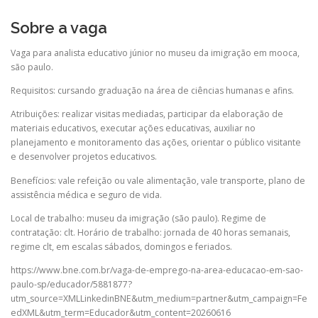
Sobre a vaga
Vaga para analista educativo júnior no museu da imigração em mooca,
são paulo.
Requisitos: cursando graduação na área de ciências humanas e afins.
Atribuições: realizar visitas mediadas, participar da elaboração de
materiais educativos, executar ações educativas, auxiliar no
planejamento e monitoramento das ações, orientar o público visitante
e desenvolver projetos educativos.
Benefícios: vale refeição ou vale alimentação, vale transporte, plano de
assistência médica e seguro de vida.
Local de trabalho: museu da imigração (são paulo). Regime de
contratação: clt. Horário de trabalho: jornada de 40 horas semanais,
regime clt, em escalas sábados, domingos e feriados.
https://www.bne.com.br/vaga-de-emprego-na-area-educacao-em-sao-
paulo-sp/educador/5881877?
utm_source=XMLLinkedinBNE&utm_medium=partner&utm_campaign=Fe
edXML&utm_term=Educador&utm_content=20260616